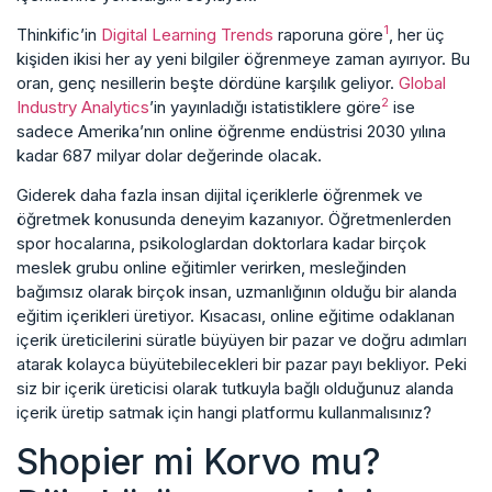
1
Thinkific’in
Digital Learning Trends
raporuna göre
, her üç
kişiden ikisi her ay yeni bilgiler öğrenmeye zaman ayırıyor. Bu
oran, genç nesillerin beşte dördüne karşılık geliyor.
Global
2
Industry Analytics
’in yayınladığı istatistiklere göre
ise
sadece Amerika’nın online öğrenme endüstrisi 2030 yılına
kadar 687 milyar dolar değerinde olacak.
Giderek daha fazla insan dijital içeriklerle öğrenmek ve
öğretmek konusunda deneyim kazanıyor. Öğretmenlerden
spor hocalarına, psikologlardan doktorlara kadar birçok
meslek grubu online eğitimler verirken, mesleğinden
bağımsız olarak birçok insan, uzmanlığının olduğu bir alanda
eğitim içerikleri üretiyor. Kısacası, online eğitime odaklanan
içerik üreticilerini süratle büyüyen bir pazar ve doğru adımları
atarak kolayca büyütebilecekleri bir pazar payı bekliyor. Peki
siz bir içerik üreticisi olarak tutkuyla bağlı olduğunuz alanda
içerik üretip satmak için hangi platformu kullanmalısınız?
Shopier mi Korvo mu?