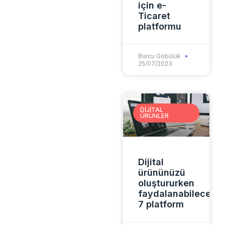
için e-
Ticaret
platformu
Burcu Göbülük
25/07/2023
DIJITAL
ÜRÜNLER
Dijital
ürününüzü
oluştururken
faydalanabileceğin
7 platform