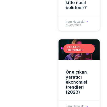
kitle nasıl
belirlenir?
İrem Hacalaki
05/01/2024
YARATICI
EKONOMISI
Öne çıkan
yaratıcı
ekonomisi
trendleri
(2023)
İrem Hacalaki