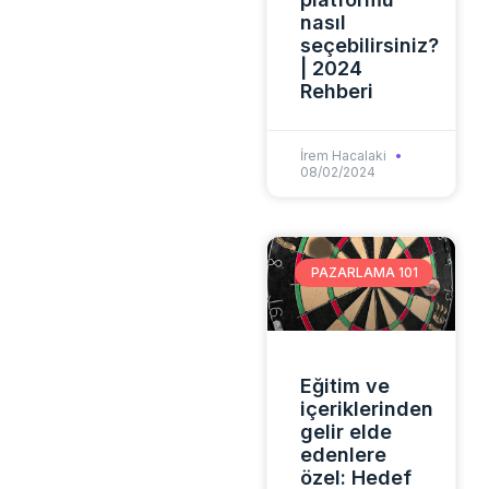
nasıl
seçebilirsiniz?
| 2024
Rehberi
İrem Hacalaki
08/02/2024
PAZARLAMA 101
Eğitim ve
içeriklerinden
gelir elde
edenlere
özel: Hedef