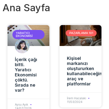
Ana Sayfa
YARATICI
PAZARLAMA 101
EKONOMISI
Kişisel
İçerik çağı
markanızı
bitti.
oluştururken
Yaratıcı
kullanabileceğiniz
Ekonomisi
araç ve
çöktü.
platformlar
Sırada ne
var?
İrem Hacalaki
11/03/2024
Aysu Ayık
24/07/2026