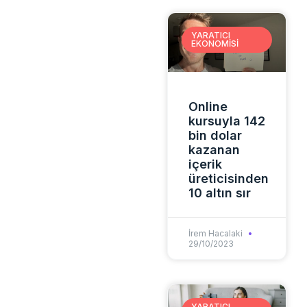
YARATICI
EKONOMISI
Online
kursuyla 142
bin dolar
kazanan
içerik
üreticisinden
10 altın sır
İrem Hacalaki
29/10/2023
YARATICI