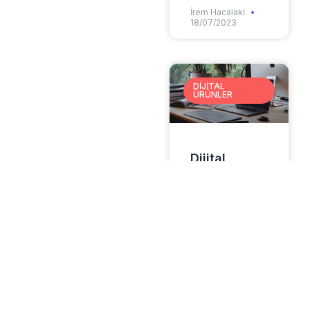
İrem Hacalaki
18/07/2023
DIJITAL
ÜRÜNLER
Dijital
ürünlerinizden
kazanç elde
etmenizi
sağlayan 3
etkili
pazarlama
stratejisi
İrem Hacalaki