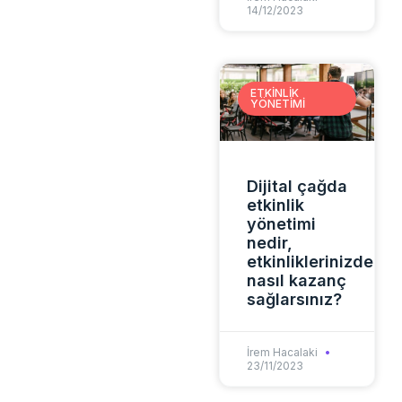
14/12/2023
ETKINLIK
YÖNETIMI
Dijital çağda
etkinlik
yönetimi
nedir,
etkinliklerinizden
nasıl kazanç
sağlarsınız?
İrem Hacalaki
23/11/2023