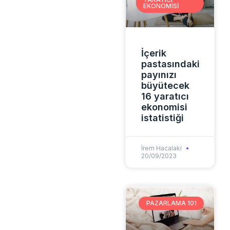
EKONOMISI
İçerik
pastasındaki
payınızı
büyütecek
16 yaratıcı
ekonomisi
istatistiği
İrem Hacalaki
20/09/2023
PAZARLAMA 101