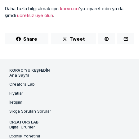
Daha fazla bilgi almak için
korvo.co
’yu ziyaret edin ya da
şimdi
ücretsiz üye olun
.
Share
Tweet
KORVO'YU KEŞFEDIN
Ana Sayfa
Creators Lab
Fiyatlar
İletişim
Sıkça Sorulan Sorular
CREATORS LAB
Dijital Ürünler
Etkinlik Yönetimi