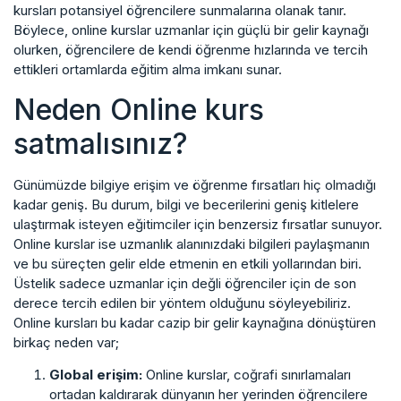
kursları potansiyel öğrencilere sunmalarına olanak tanır.
Böylece, online kurslar uzmanlar için güçlü bir gelir kaynağı
olurken, öğrencilere de kendi öğrenme hızlarında ve tercih
ettikleri ortamlarda eğitim alma imkanı sunar.
Neden Online kurs
satmalısınız?
Günümüzde bilgiye erişim ve öğrenme fırsatları hiç olmadığı
kadar geniş. Bu durum, bilgi ve becerilerini geniş kitlelere
ulaştırmak isteyen eğitimciler için benzersiz fırsatlar sunuyor.
Online kurslar ise uzmanlık alanınızdaki bilgileri paylaşmanın
ve bu süreçten gelir elde etmenin en etkili yollarından biri.
Üstelik sadece uzmanlar için değli öğrenciler için de son
derece tercih edilen bir yöntem olduğunu söyleyebiliriz.
Online kursları bu kadar cazip bir gelir kaynağına dönüştüren
birkaç neden var;
Global erişim:
Online kurslar, coğrafi sınırlamaları
ortadan kaldırarak dünyanın her yerinden öğrencilere