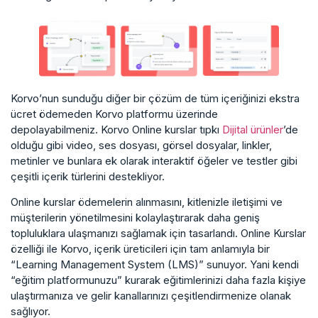
Korvo’nun sunduğu diğer bir çözüm de tüm içeriğinizi ekstra
ücret ödemeden Korvo platformu üzerinde
depolayabilmeniz. Korvo Online kurslar tıpkı
Dijital ürünler
’de
olduğu gibi video, ses dosyası, görsel dosyalar, linkler,
metinler ve bunlara ek olarak interaktif öğeler ve testler gibi
çeşitli içerik türlerini destekliyor.
Online kurslar ödemelerin alınmasını, kitlenizle iletişimi ve
müşterilerin yönetilmesini kolaylaştırarak daha geniş
topluluklara ulaşmanızı sağlamak için tasarlandı. Online Kurslar
özelliği ile Korvo, içerik üreticileri için tam anlamıyla bir
“Learning Management System (LMS)” sunuyor. Yani kendi
“eğitim platformunuzu” kurarak eğitimlerinizi daha fazla kişiye
ulaştırmanıza ve gelir kanallarınızı çeşitlendirmenize olanak
sağlıyor.