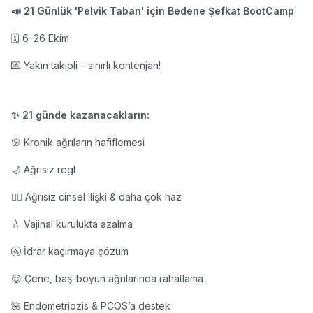
📣 21 Günlük 'Pelvik Taban' için Bedene Şefkat BootCamp
🗓️ 6–26 Ekim
💌 Yakın takipli – sınırlı kontenjan!
✨ 21 günde kazanacakların:
🌸 Kronik ağrıların hafiflemesi
🌙 Ağrısız regl
❤️‍🔥 Ağrısız cinsel ilişki & daha çok haz
💧 Vajinal kurulukta azalma
🚰 İdrar kaçırmaya çözüm
😌 Çene, baş-boyun ağrılarında rahatlama
🌺 Endometriozis & PCOS’a destek