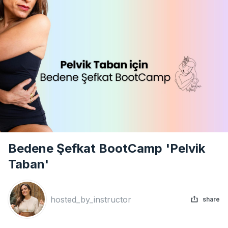
Bedene Şefkat BootCamp 'Pelvik
Taban'
hosted_by_instructor
share