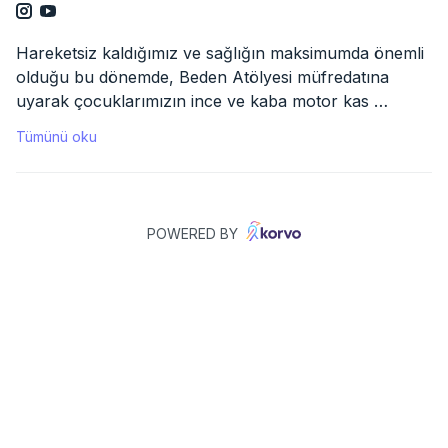
Hareketsiz kaldığımız ve sağlığın maksimumda önemli 
olduğu bu dönemde, Beden Atölyesi müfredatına 
uyarak çocuklarımızın ince ve kaba motor kas 
gelişimlerini desteklerken, her yaştan insanın 
Tümünü oku
rahatlıkla uygulayabileceği egzersizlerle maksimumda 
hareket ettikleri ONLINE ATÖLYE ANTRENMAN 
programlarımız dünyasına hoşgeldiniz!

POWERED BY
Bu antrenmanlar ile eğlenirken formda kalmaya ve 
BEDEN ATÖLYESİ uzman eğitmenleri ile EVDE SPOR 
yapmaya devam edeceklerdir. 

Öğrenci seviyeleri antrenörlerimiz tarafından 
belirlenmektedir. Her dersten 10 dakika önce satın 
alma işlemininizin hemen ardından sizi dahil ettiğimiz 
WhatsApp grubuna ZOOM linki atılmaktadır. O linki 
tıklayarak derslerimize katılım sağlayabilmektesiniz. 
